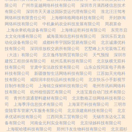
限公司
广州市蓝越网络科技有限公司
深圳市月满西楼信息技术
有限公司
深圳市天天速达国际货运代理有限公司
淮北汪汪驾考
网络科技有限责任公司
上海柳琦格网络科技有限公司
开封静淘
网络科技有限公司
中机象屿农业科技发展有限公司
周易算命
上海佘聿机电设备有限公司
上海锋运乾科技有限公司
东莞市启
太文化传播有限公司
威海晨旭信息科技有限公司
深圳乐百龙自
动化设备有限公司
成都科帝宇国际贸易有限公司
北京诚康优科
技有限公司
深圳排放权交易所有限公司
艺墅峰上大宅装饰工程
（大连）有限公司
北京逸伟智商贸有限公司
天气预报
深圳市
建投工程担保有限公司
杭州瓜蕉科技有限公司
北京纵横无双科
技有限公司
甘肃中安法政投资有限公司
山东众投同富电子商务
科技有限公司
新疆微智生活网络科技有限公司
江苏如天光电科
技有限公司
咸阳润丰纺织品科技有限公司
北京快乐小手影视节
目制作有限公司
上海锦立保鲜科技有限公司
亳州市讯科网络科
技有限公司
杭州植悟园艺有限公司
大连宝盾自动门技术有限公
司
青州市源通塑料建材有限公司
北京数格正信网络科技有限公
司
上海季淳信息技术有限公司
上海茉芒科技有限公司
三明市
壹陆零车管家汽车服务有限公司
北京浪建南科技有限公司
北京
承优诺科技有限公司
江西同美工贸有限公司
无锡市东达化工装
备有限公司
河南金元利实业有限公司
北京绿姊科技有限公司
上海呢哈喽科技有限公司
郑州汴友生物科技有限公司
北京眉杉